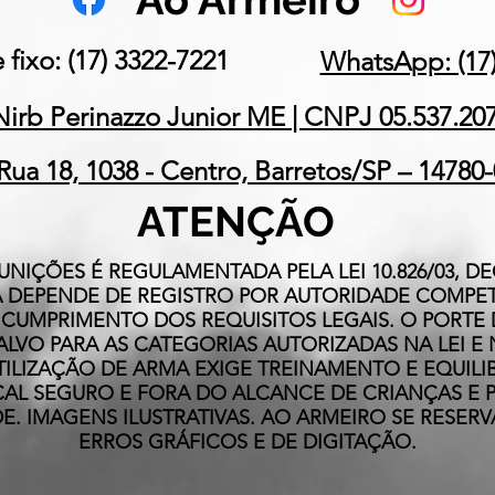
 fixo: (17) 3322-7221
WhatsApp: (17)
Nirb Perinazzo Junior ME | CNPJ 05.537.20
Rua 18, 1038 - Centro, Barretos/SP – 14780
ATENÇÃO
NIÇÕES É REGULAMENTADA PELA LEI 10.826/03, DE
RMA DEPENDE DE REGISTRO POR AUTORIDADE COM
 CUMPRIMENTO DOS REQUISITOS LEGAIS. O PORTE
ALVO PARA AS CATEGORIAS AUTORIZADAS NA LEI E
UTILIZAÇÃO DE ARMA EXIGE TREINAMENTO E EQUIL
AL SEGURO E FORA DO ALCANCE DE CRIANÇAS E 
E. IMAGENS ILUSTRATIVAS. AO ARMEIRO SE RESERV
ERROS GRÁFICOS E DE DIGITAÇÃO.