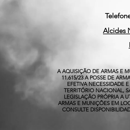
Telefone
Alcides 
A AQUISIÇÃO DE ARMAS E MU
11.615/23 A POSSE DE A
EFETIVA NECESSIDADE E
TERRITÓRIO NACIONAL, S
LEGISLAÇÃO PRÓPRIA A 
ARMAS E MUNIÇÕES EM LOC
CONSULTE DISPONIBILIDAD