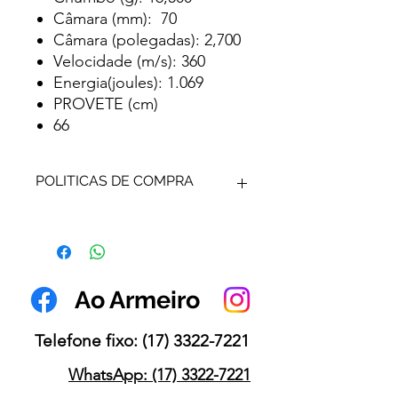
Câmara (mm): 70
Câmara (polegadas): 2,700
Velocidade (m/s): 360
Energia(joules): 1.069
PROVETE (cm)
66
POLITICAS DE COMPRA
MUNIÇÃO PARA ARMA DE
FOGO - SUA VENDA É
AUTORIZADA SOMENTE
MEDIANTE APRESENTAÇÃO DO
Ao Armeiro
REGISTRO CRAF NA VALIDADE
NO CASO DO SINARM, NO
CASO DO CR PRECISAMOS DOS
Telefone fixo:
(17) 3322-7221
SEGUINTES DOCUMENTOS; CR,
CRAF, GUIA.
WhatsApp: (17) 3322-7221
VENDA E RETIRADA SOMENTE