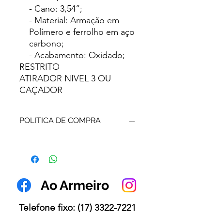
- Cano: 3,54”;
- Material: Armação em
Polímero e ferrolho em aço
carbono;
- Acabamento: Oxidado;
RESTRITO
ATIRADOR NIVEL 3 OU
CAÇADOR
POLITICA DE COMPRA
ARMA DE FOGO - SUA VENDA É
DETERMINADA POR
AUTORIZAÇÃO DE VENDA
EMITIDA POR AUTORIDADE
Ao Armeiro
COMPETENTE.
VALOR DO REGISTRO NÃO
INCLUSO.
Telefone fixo:
(17) 3322-7221
VENDA SOB ENCOMENDA.