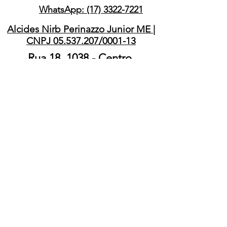
FOTOS MERAMENTE
WhatsApp: (17) 3322-7221
ILUSTRATIVAS
Alcides Nirb Perinazzo Junior ME |
CNPJ 05.537.207/0001-13
Rua 18, 1038 - Centro,
Barretos/SP – 14780-060
ATENÇÃO
A AQUISIÇÃO DE ARMAS E
MUNIÇÕES É REGULAMENTADA
PELA LEI 10.826/03, DECRETO
9.847/2019 E DECRETO 11.615/23 A
POSSE DE ARMA DEPENDE DE
REGISTRO POR AUTORIDADE
COMPETENTE DEMONSTRAÇÃO DE
EFETIVA NECESSIDADE E
CUMPRIMENTO DOS REQUISITOS
LEGAIS. O PORTE DE ARMA É
PROIBIDO NO TERRITÓRIO
NACIONAL, SALVO PARA AS