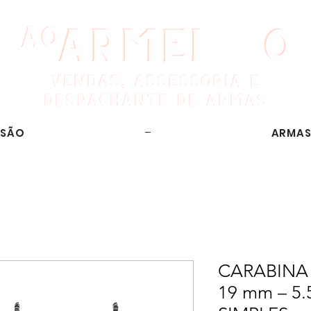
SSÃO
ARMAS
CARABINA 
19 mm – 5