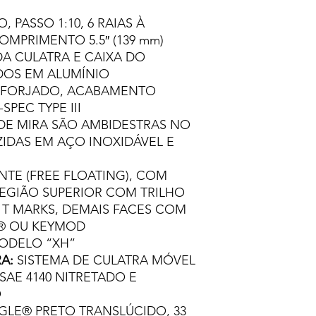
10X C/JUROS DE R$ 1
, PASSO 1:10, 6 RAIAS À
11X C/JUROS DE R$ 1
COMPRIMENTO 5.5″ (139 mm)
12X C/JUROS DE R$ 1
DA CULATRA E CAIXA DO
OS EM ALUMÍNIO
6 FORJADO, ACABAMENTO
PEC TYPE III
DE MIRA SÃO AMBIDESTRAS NO
UZIDAS EM AÇO INOXIDÁVEL E
NTE (FREE FLOATING), COM
EGIÃO SUPERIOR COM TRILHO
E T MARKS, DEMAIS FACES COM
® OU KEYMOD
DELO “XH”
A:
SISTEMA DE CULATRA MÓVEL
AE 4140 NITRETADO E
O
AGLE® PRETO TRANSLÚCIDO, 33