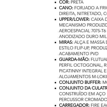
COR:
PRETA
CANO:
FORJADO A FRIO
DIREITA, NITRETADO, 
UPPER/LOWER:
CAIXA 
MECANISMO PRODUZID
AEROESPACIAL 7075-T
ANODIZADO DURO MIL-S
MIRAS:
ALÇA E MASSA 
ESTILO FLIP-UP, PROD
ACABAMENTO PVD
GUARDA-MÃO:
FLUTUA
PERFIL OCTOGONAL, R
PICATINNY INTEGRAL 
ALOJAMENTOS M-LOK
CONJUNTO BUFFER:
MO
CONJUNTO DA CULATR
CONSTRUÍDO EM AÇO S
PERCUSSOR CROMAD
CARREGADOR:
FIRE E