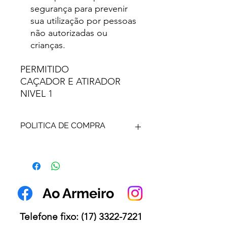
segurança para prevenir
sua utilização por pessoas
não autorizadas ou
crianças.
PERMITIDO
CAÇADOR E ATIRADOR
NIVEL 1
POLITICA DE COMPRA
ARMA DE FOGO - SUA VENDA É
DETERMINADA POR
AUTORIZAÇÃO DE VENDA
EMITIDA POR AUTORIDADE
Ao Armeiro
COMPETENTE.
VALOR DO REGISTRO NÃO
INCLUSO.
Telefone fixo:
(17) 3322-7221
VENDA SOB ENCOMENDA.