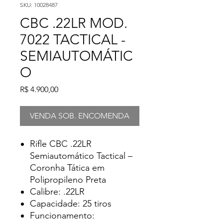
SKU: 10028487
CBC .22LR MOD.
7022 TACTICAL -
SEMIAUTOMÁTIC
O
Preço
R$ 4.900,00
VENDA SOB. ENCOMENDA
Rifle CBC .22LR
Semiautomático Tactical –
Coronha Tática em
Polipropileno Preta
Calibre: .22LR
Capacidade: 25 tiros
Funcionamento: