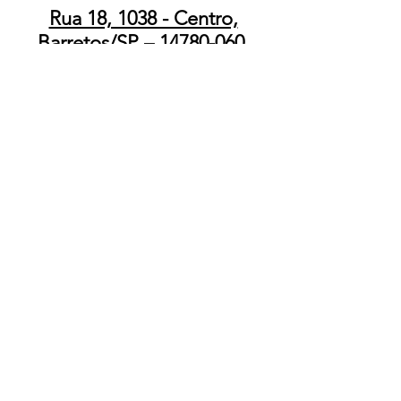
Rua 18, 1038 - Centro,
Barretos/SP – 14780-060
ATENÇÃO
A AQUISIÇÃO DE ARMAS E
MUNIÇÕES É REGULAMENTADA
PELA LEI 10.826/03, DECRETO
9.847/2019 E DECRETO 11.615/23 A
POSSE DE ARMA DEPENDE DE
REGISTRO POR AUTORIDADE
COMPETENTE DEMONSTRAÇÃO DE
EFETIVA NECESSIDADE E
CUMPRIMENTO DOS REQUISITOS
LEGAIS. O PORTE DE ARMA É
PROIBIDO NO TERRITÓRIO
NACIONAL, SALVO PARA AS
CATEGORIAS AUTORIZADAS NA LEI E
NOS CASOS PREVISTOS EM
LEGISLAÇÃO PRÓPRIA A UTILIZAÇÃO
DE ARMA EXIGE TREINAMENTO E
EQUILIBRO EMOCIONAL. GUARDE