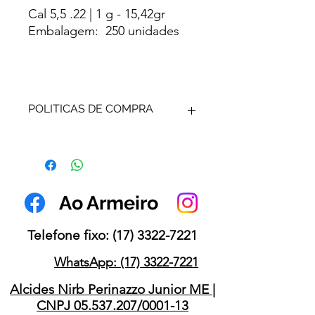
Cal 5,5 .22 | 1 g - 15,42gr
Embalagem: 250 unidades
POLITICAS DE COMPRA
VALOR REFERENTE A PACOTE
COM 250 UNIDADES DE
CHUMBO.
NOSSO SITE É SOMENTE UM
Ao Armeiro
CATÁLOGO VIRTUAL, NÃO
SENDO POSSIVEL EFETUAR A
COMPRA.
Telefone fixo:
(17) 3322-7221
FOTOS MERAMENTE
ILUSTRATIVAS.
WhatsApp: (17) 3322-7221
Alcides Nirb Perinazzo Junior ME |
CNPJ 05.537.207/0001-13