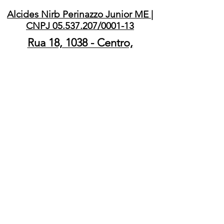
ILUSTRATIVAS
Alcides Nirb Perinazzo Junior ME |
CNPJ 05.537.207/0001-13
Rua 18, 1038 - Centro,
Barretos/SP – 14780-060
ATENÇÃO
A AQUISIÇÃO DE ARMAS E
MUNIÇÕES É REGULAMENTADA
PELA LEI 10.826/03, DECRETO
9.847/2019 E DECRETO 11.615/23 A
POSSE DE ARMA DEPENDE DE
REGISTRO POR AUTORIDADE
COMPETENTE DEMONSTRAÇÃO DE
EFETIVA NECESSIDADE E
CUMPRIMENTO DOS REQUISITOS
LEGAIS. O PORTE DE ARMA É
PROIBIDO NO TERRITÓRIO
NACIONAL, SALVO PARA AS
CATEGORIAS AUTORIZADAS NA LEI E
NOS CASOS PREVISTOS EM