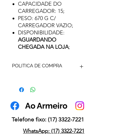
CAPACIDADE DO
CARREGADOR: 15;
PESO: 670 G C/
CARREGADOR VAZIO;
DISPONIBILIDADE:
AGUARDANDO
CHEGADA NA LOJA
;
POLITICA DE COMPRA
ARMA DE FOGO - SUA VENDA É
DETERMINADA POR
AUTORIZAÇÃO DE VENDA
EMITIDA POR AUTORIDADE
Ao Armeiro
COMPETENTE.
VALOR DO REGISTRO NÃO
INCLUSO.
Telefone fixo:
(17) 3322-7221
VENDA SOB ENCOMENDA.
FOTOS MERAMENTE
WhatsApp: (17) 3322-7221