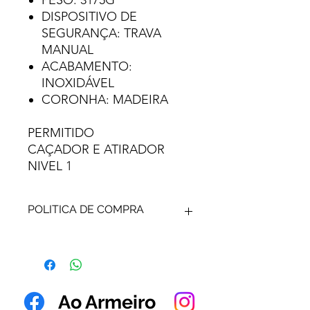
PESO: 3175G
DISPOSITIVO DE
SEGURANÇA: TRAVA
MANUAL
ACABAMENTO:
INOXIDÁVEL
CORONHA: MADEIRA
PERMITIDO
CAÇADOR E ATIRADOR
NIVEL 1
POLITICA DE COMPRA
ARMA DE FOGO - SUA VENDA É
DETERMINADA POR
AUTORIZAÇÃO DE VENDA
EMITIDA POR AUTORIDADE
Ao Armeiro
COMPETENTE.